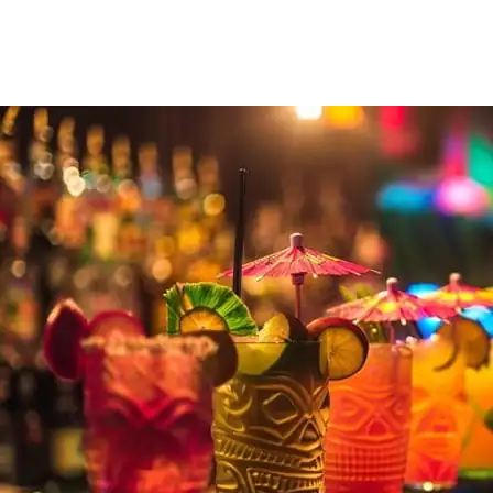
Menu Turístico
Hotéis em Maringá PR | Melhores
Encontre os melhores hotéis de Maringá com descontos exclusivos. Com
Lista de Hotéis em Maringá
Hotel Deville Business Maringá
— Hotel executivo 4 estrelas no 
Rio Hotel by Bourbon Maringá
— Hotel 4 estrelas da rede Bour
Golden Ingá Hotel & Rooftop
— Hotel com piscina na cobertura 
Hotel Metrópole Maringá
— Hotel 4 estrelas a 5 minutos a pé da
NEO Park Hotel
— Hotel boutique a 1,8 km da Catedral de Mari
Hus Hotel Maringá
— Hotel moderno com design contemporâneo
King Konfort Hotel Maringá
— Hotel econômico bem localizado
Hotel Caiuá Express Maringá
— Hotel prático e acessível na Vi
Maringá Airport Hotel
— Hotel próximo ao aeroporto de Maringá,
Ibis Maringá
— Hotel econômico da rede Accor no centro de Mar
Hotel Ipiranga Maringá
— Hotel tradicional no centro de Maring
Hotel Thomasi Maringá
— Hotel bem avaliado com ótimo custo-
Maringá Hotel Avalon
— Hotel econômico no centro de Maringá.